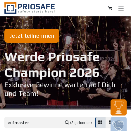
Zum Inhalt springen
Jetzt teilnehmen
Werde Priosafe
Champion 20​26
Exklusive Gewinne warten auf Dich
und Team!
(2 gefunden)