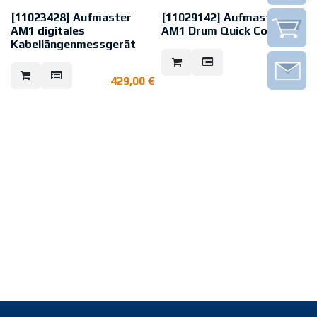
[11023428] Aufmaster
[11029142] Aufmaster
AM1 digitales
AM1 Drum Quick Connect
Kabellängenmessgerät
Halterung zur Befestigung des
Aufmaster AM1 an eine
Das revolutionäre Aufmaster AM1
69,00
€
Kabeltrommel
Kabellängenmessgerät und die
429,00
€
kostenfreie Aufmaster App sind
die Zukunft in der Baustellen- und
Lagerverwaltung. Endlich kannst
du den Kabelverbrauch
zuverlässig digital erfassen, dein
Aufmaß und Inventar mühelos
digitalisieren und somit
fehlerhafte Dokumentationen
verhindern. Mit dieser Lösung
beschleunigst du den Fortschritt
auf jeder Baustelle und bei
Inventuren.