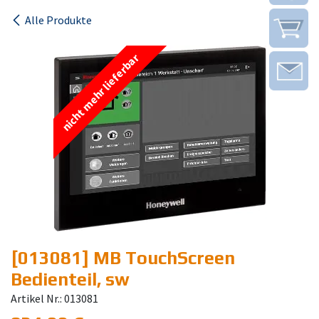
Alle Produkte
nicht mehr lieferbar
[013081] MB TouchScreen
Bedienteil, sw
Artikel Nr.: 013081