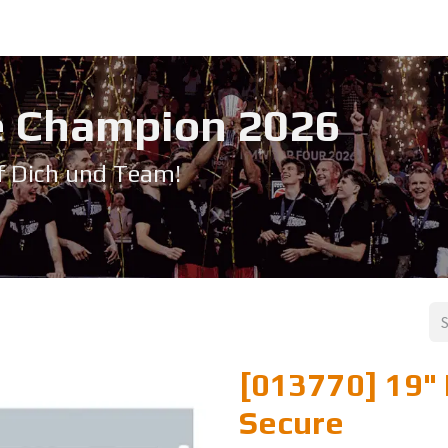
Service & Support
Seminare
Kontakt
Downloadbereich
➡️ Pri
 Champion 20​26
f Dich und Team!
[013770] 19" 
Secure