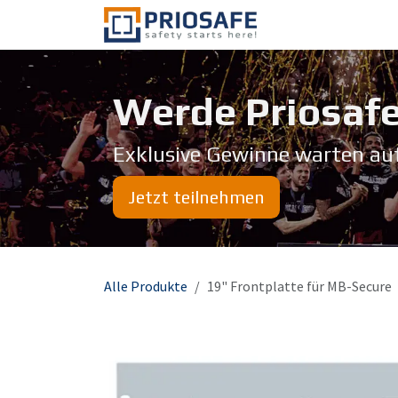
Zum Inhalt springen
Über uns
Werde Priosafe
Exklusive Gewinne warten au
Jetzt teilnehmen
Alle Produkte
19" Frontplatte für MB-Secure