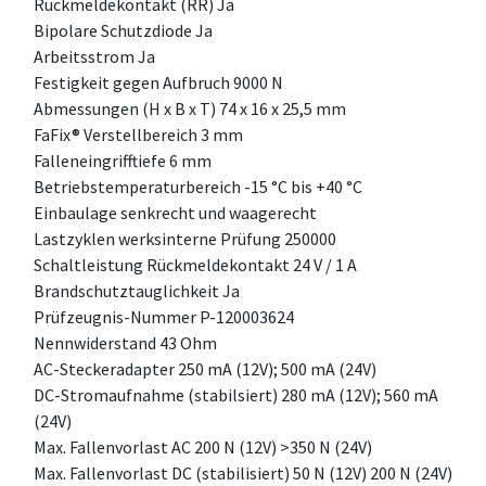
Rückmeldekontakt (RR) Ja
Bipolare Schutzdiode Ja
Arbeitsstrom Ja
Festigkeit gegen Aufbruch 9000 N
Abmessungen (H x B x T) 74 x 16 x 25,5 mm
FaFix® Verstellbereich 3 mm
Falleneingrifftiefe 6 mm
Betriebstemperaturbereich -15 °C bis +40 °C
Einbaulage senkrecht und waagerecht
Lastzyklen werksinterne Prüfung 250000
Schaltleistung Rückmeldekontakt 24 V / 1 A
Brandschutztauglichkeit Ja
Prüfzeugnis-Nummer P-120003624
Nennwiderstand 43 Ohm
AC-Steckeradapter 250 mA (12V); 500 mA (24V)
DC-Stromaufnahme (stabilsiert) 280 mA (12V); 560 mA
(24V)
Max. Fallenvorlast AC 200 N (12V) >350 N (24V)
Max. Fallenvorlast DC (stabilisiert) 50 N (12V) 200 N (24V)