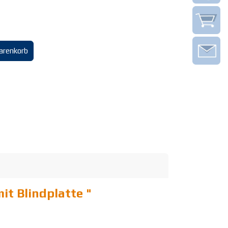
arenkorb
it Blindplatte
"