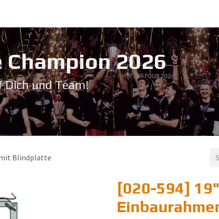
Service & Support
Seminare
Kontakt
Downloadbereich
➡️ Pri
 Champion 20​26
f Dich und Team!
mit Blindplatte
[020-594] 19
Einbaurahmen