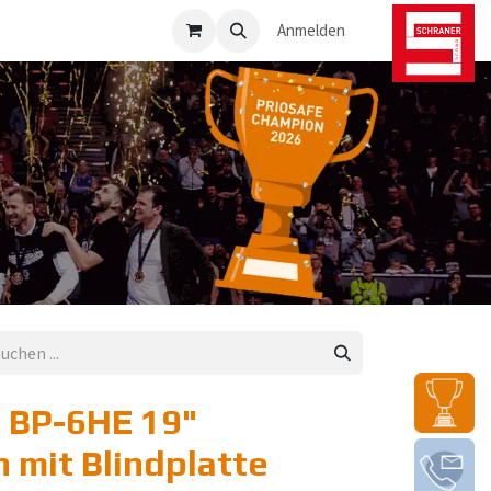
osafe-Direkt
Anmelden
" BP-6HE 19"
 mit Blindplatte