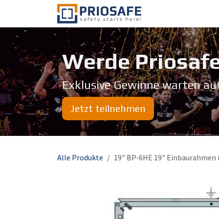
Zum Inhalt springen
Über uns
Werde Priosafe
Exklusive Gewinne warten au
Jetzt teilnehmen
Alle Produkte
19" BP-6HE 19" Einbaurahmen 