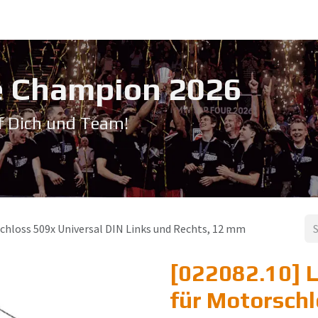
Service & Support
Seminare
Kontakt
Downloadbereich
➡️ Pri
 Champion 20​26
f Dich und Team!
chloss 509x Universal DIN Links und Rechts, 12 mm
[022082.10] 
für Motorschl