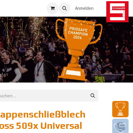
osafe-Direkt
Anmelden
Lappenschließblech
oss 509x Universal