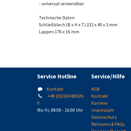
- universal verwendbar
Technische Daten
Schließblech (B x H x T) 232 x 40 x 3 mm
Lappen 176 x 16 mm
Service Hotline
Service/Hilfe
Kontakt
AGB
+49 (0)2104 80029-
Kontakt
0
Karriere
Mo-Fr, 08:00 - 16:00 Uhr
Impressum
Datenschutz
Retouren & FAQs