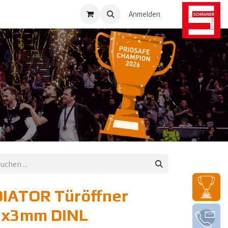
osafe-Direkt
Anmelden
IATOR Türöffner
2x3mm DINL