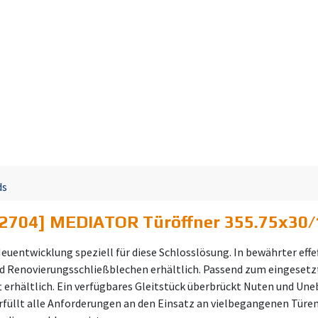
ds
22704] MEDIATOR Türöffner 355.75x30
uentwicklung speziell für diese Schlosslösung. In bewährter effef
nd Renovierungsschließblechen erhältlich. Passend zum eingesetz
ft erhältlich. Ein verfügbares Gleitstück überbrückt Nuten und U
rfüllt alle Anforderungen an den Einsatz an vielbegangenen Türen