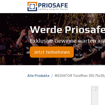
Zum Inhalt springen
Über uns
Werde Priosafe
Exklusive Gewinne warten au
Jetzt teilnehmen
Alle Produkte
MEDIATOR Türöffner 355.75x3