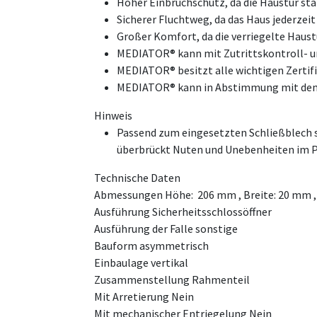
Hoher Einbruchschutz, da die Haustür stä
Sicherer Fluchtweg, da das Haus jederzeit
Großer Komfort, da die verriegelte Haus
MEDIATOR® kann mit Zutrittskontroll- 
MEDIATOR® besitzt alle wichtigen Zertif
MEDIATOR® kann in Abstimmung mit dem T
Hinweis
Passend zum eingesetzten Schließblech sin
überbrückt Nuten und Unebenheiten im Pr
Technische Daten
Abmessungen Höhe: 206 mm , Breite: 20 mm ,
Ausführung Sicherheitsschlossöffner
Ausführung der Falle sonstige
Bauform asymmetrisch
Einbaulage vertikal
Zusammenstellung Rahmenteil
Mit Arretierung Nein
Mit mechanischer Entriegelung Nein