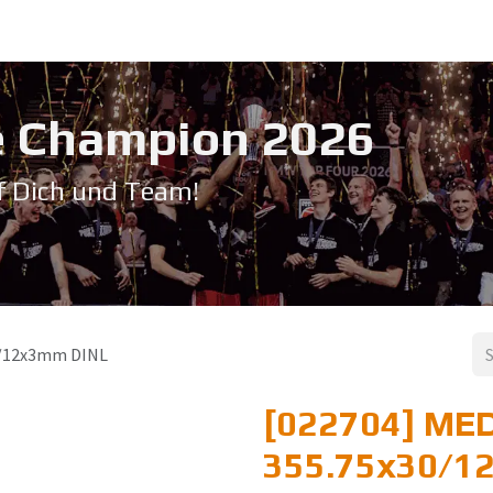
Service & Support
Seminare
Kontakt
Downloadbereich
➡️ Pri
 Champion 20​26
f Dich und Team!
0/12x3mm DINL
[022704] MED
355.75x30/1