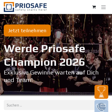
Zum Inhalt springen
Jetzt teilnehmen
Werde Priosafe
Champion 20​26
Exklusive Gewinne warten auf Dich
und Team!