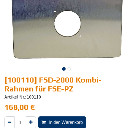
[100110] FSD-2000 Kombi-
Rahmen für FSE-PZ
Artikel Nr.: 100110
168,00
€
In den Warenkorb