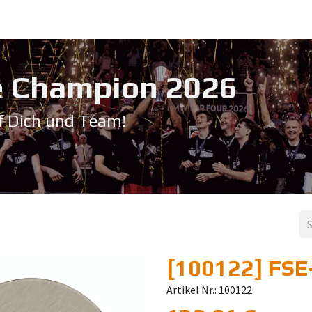
Service & Support
Seminare
Kontakt
Downloadbereich
➡️ Pri
 Champion 20​26
f Dich und Team!
[100122] FSE
Artikel Nr.: 100122