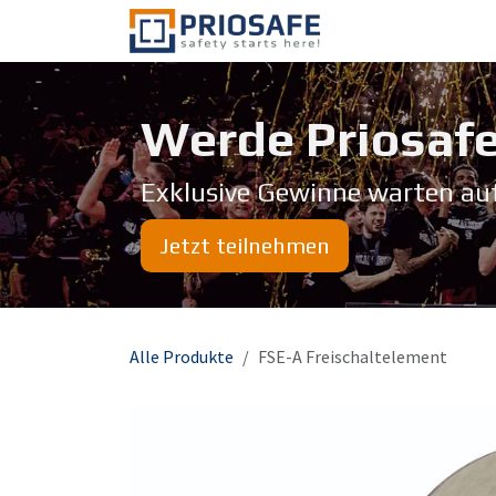
Zum Inhalt springen
Über uns
Werde Priosafe
Exklusive Gewinne warten au
Jetzt teilnehmen
Alle Produkte
FSE-A Freischaltelement