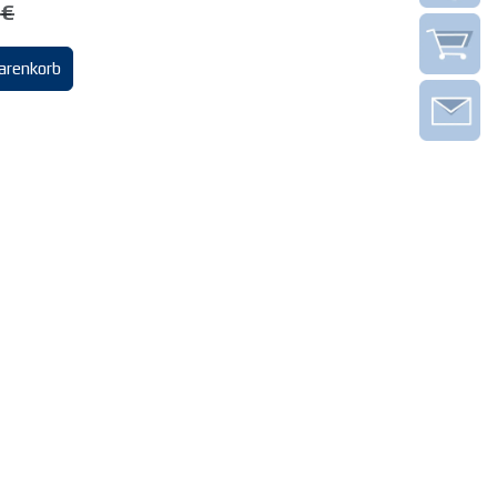
€
arenkorb