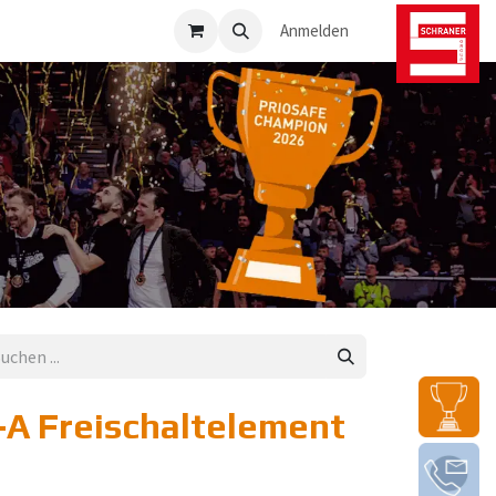
osafe-Direkt
Anmelden
-A Freischaltelement