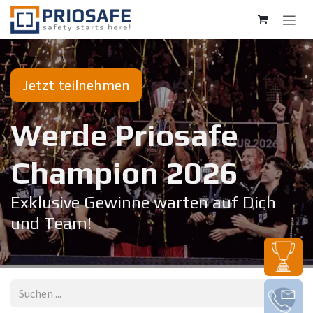
Zum Inhalt springen
Jetzt teilnehmen
Werde Priosafe
Champion 20​26
Exklusive Gewinne warten auf Dich
und Team!