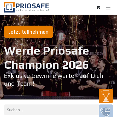
Zum Inhalt springen
Jetzt teilnehmen
Werde Priosafe
Champion 20​26
Exklusive Gewinne warten auf Dich
und Team!