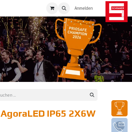
osafe-Direkt
Anmelden
 AgoraLED IP65 2X6W