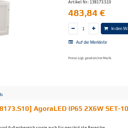
Artikel Nr.: 138173.S10
483,84
€
In den W
Auf die Merkliste
Preise zzgl. gesetzlicher MwSt.
ds
8173.S10] AgoraLED IP65 2X6W SET-1
 und Außenbereich sowie auch für geschützte Bereiche.