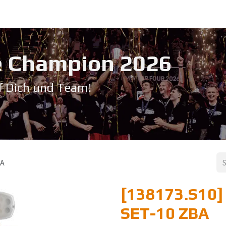
Service & Support
Seminare
Kontakt
Downloadbereich
➡️ Pri
 Champion 20​26
f Dich und Team!
BA
[138173.S10]
SET-10 ZBA