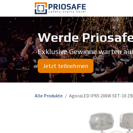
Zum Inhalt springen
Über uns
Werde Priosafe
Exklusive Gewinne warten au
Jetzt teilnehmen
Alle Produkte
AgoraLED IP65 2X6W SET-10 Z