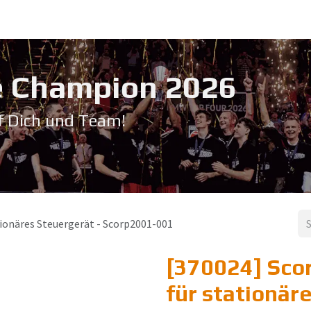
Service & Support
Seminare
Kontakt
Downloadbereich
➡️ Pri
 Champion 20​26
f Dich und Team!
ionäres Steuergerät - Scorp2001-001
[370024] Sco
für stationär