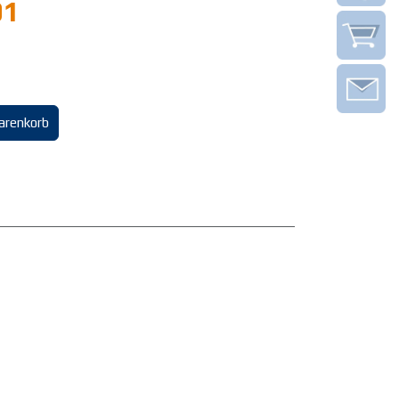
01
arenkorb