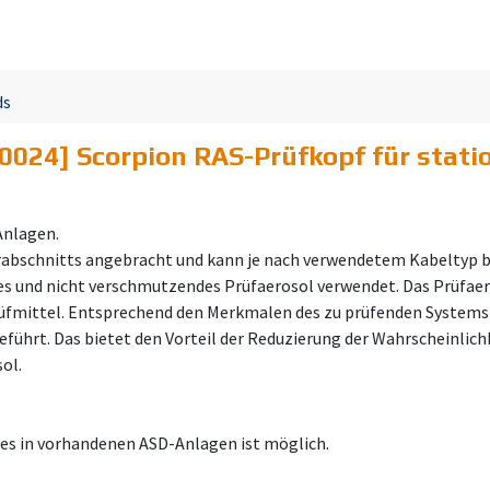
ds
0024] Scorpion RAS-Prüfkopf für stati
Anlagen.
rabschnitts angebracht und kann je nach verwendetem Kabeltyp bi
ses und nicht verschmutzendes Prüfaerosol verwendet. Das Prüfaer
rüfmittel. Entsprechend den Merkmalen des zu prüfenden Systems w
eführt. Das bietet den Vorteil der Reduzierung der Wahrscheinli
ol.
fes in vorhandenen ASD-Anlagen ist möglich.