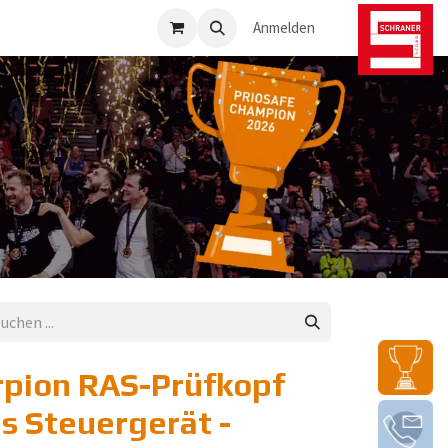
osafe-Direkt
Anmelden
rpion RAS-Prüfkopf
es Steuergerät -