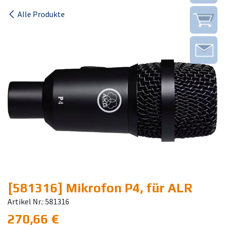
Alle Produkte
[581316] Mikrofon P4, für ALR
Artikel Nr.: 581316
270,66
€