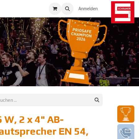
osafe-Direkt
Anmelden
 W, 2 x 4" AB-
utsprecher EN 54,