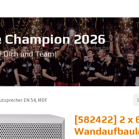
Service & Support
Seminare
Kontakt
Downloadbereich
➡️ Pri
 Champion 20​26
f Dich und Team!
autsprecher EN 54, MDF
[582422] 2 x 6
Wandaufbaula