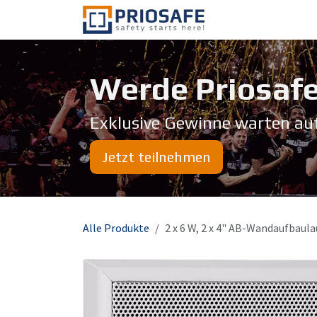
Zum Inhalt springen
Über uns
Werde Priosafe
Exklusive Gewinne warten au
Jetzt teilnehmen
Alle Produkte
2 x 6 W, 2 x 4" AB-Wandaufbaul