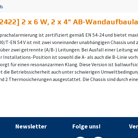
ds
2422] 2 x 6 W, 2 x 4" AB-Wandaufbaul
rachalarmierung ist zertifiziert gemäß EN 54-24 und bietet maxi
0/T-EN 54 V ist mit zwei voneinander unabhängigen Chassis und 
ber zwei getrennte (A/B-) Leitungen. Bei Ausfall einer Leitung w
er Installations-Position ist sowohl die A- als auch die B-Linie v
orgt für einen resonanzarmen Klang. Diese Version ist ballwurfs
t die Betriebssicherheit auch unter schwierigen Umweltbedingung
nd 2 Thermosicherungen ausgestattet. Die Chassis sind durch ein
Newsletter
Folge uns!
Ve