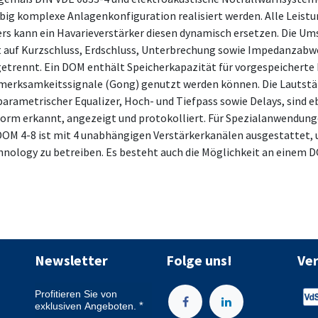
big komplexe Anlagenkonfiguration realisiert werden. Alle Leis
kers kann ein Havarieverstärker diesen dynamisch ersetzen. Die U
 auf Kurzschluss, Erdschluss, Unterbrechung sowie Impedanzabw
trennt. Ein DOM enthält Speicherkapazität für vorgespeicherte N
merksamkeitssignale (Gong) genutzt werden können. Die Lautstärk
 parametrischer Equalizer, Hoch- und Tiefpass sowie Delays, sind 
m erkannt, angezeigt und protokolliert. Für Spezialanwendungen
DOM 4-8 ist mit 4 unabhängigen Verstärkerkanälen ausgestattet,
nology zu betreiben. Es besteht auch die Möglichkeit an einem D
Newsletter
Folge uns!
Ve
Profitieren Sie von
exklusiven Angeboten.