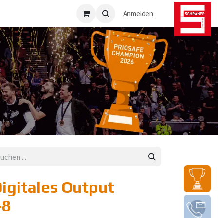
osafe-Direkt
Anmelden
igitales Output
-8