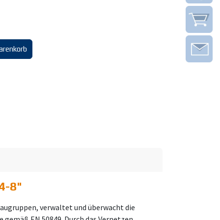
arenkorb
4-8
"
baugruppen, verwaltet und überwacht die
e gemäß EN 50849. Durch das Vernetzen