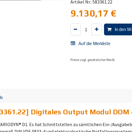
Artikel Nr.: 583361.22
9.130,17
€
In den W
Auf die Merkliste
Preise zzgl. gesetzlicher MwSt.
ds
3361.22] Digitales Output Modul DOM 
VARIODYN® D1. Es hat Schnittstellen zu sämtlichen Ein-/Ausgabe
 gemäß DIN VDE 0833-4 und elektroakustische Notfallwarnsystem