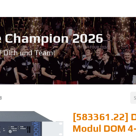
Service & Support
Seminare
Kontakt
Downloadbereich
➡️ Pri
 Champion 20​26
f Dich und Team!
8
[583361.22] D
Modul DOM 4