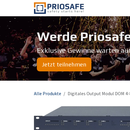
Zum Inhalt springen
Über uns
Werde Priosafe
Exklusive Gewinne warten au
Jetzt teilnehmen
Alle Produkte
Digitales Output Modul DOM 4-