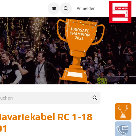
osafe-Direkt
Anmelden
avariekabel RC 1-18
D1