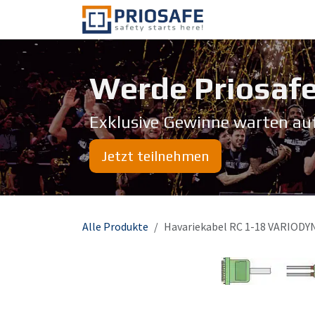
Zum Inhalt springen
Über uns
Werde Priosafe
Exklusive Gewinne warten au
Jetzt teilnehmen
Alle Produkte
Havariekabel RC 1-18 VARIODY