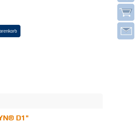
arenkorb
DYN® D1
"