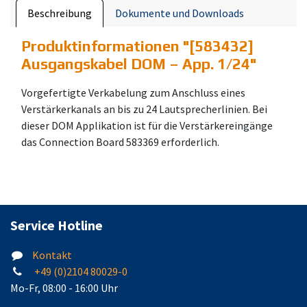
Beschreibung
Dokumente und Downloads
Produktinformationen "
[583432]
Ausgangskabel DOM – App. 1/24
"
Vorgefertigte Verkabelung zum Anschluss eines
Verstärkerkanals an bis zu 24 Lautsprecherlinien. Bei
dieser DOM Applikation ist für die Verstärkereingänge
das Connection Board 583369 erforderlich.
Service Hotline
Kontakt
+49 (0)2104 80029-0
Mo-Fr, 08:00 - 16:00 Uhr