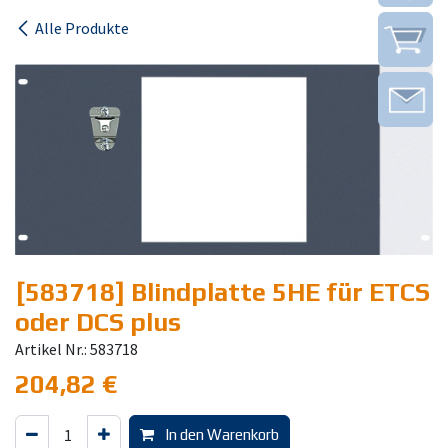
Alle Produkte
[583718] Blindplatte 5HE für ETCS
oder DCS plus
Artikel Nr.: 583718
204,82
€
In den Warenkorb