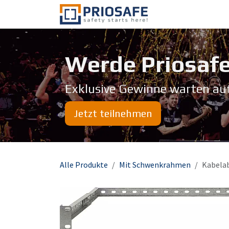
Zum Inhalt springen
Über uns
Werde Priosafe
Exklusive Gewinne warten au
Jetzt teilnehmen
Alle Produkte
Mit Schwenkrahmen
Kabela