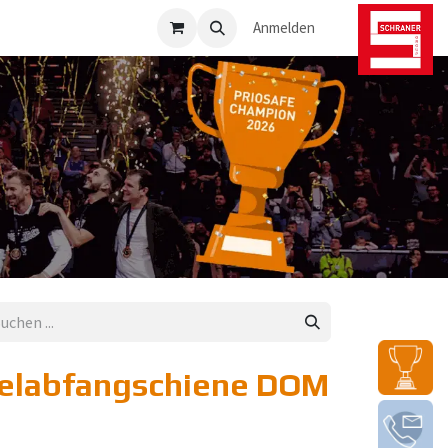
osafe-Direkt
Anmelden
elabfangschiene DOM