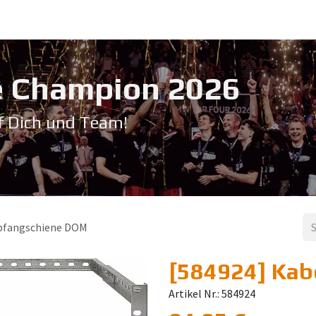
Service & Support
Seminare
Kontakt
Downloadbereich
➡️ Pri
 Champion 20​26
f Dich und Team!
bfangschiene DOM
[584924] Kab
Artikel Nr.: 584924