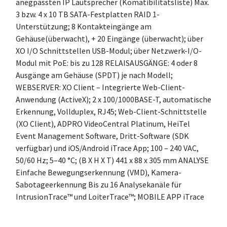
anegpassten IP Lautsprecher (Komatibilitätsliste) Max.
3 bzw. 4 x 10 TB SATA-Festplatten RAID 1-
Unterstützung; 8 Kontakteingänge am
Gehäuse(überwacht), + 20 Eingänge (überwacht); über
XO I/O Schnittstellen USB-Modul; über Netzwerk-I/O-
Modul mit PoE: bis zu 128 RELAISAUSGÄNGE: 4 oder 8
Ausgänge am Gehäuse (SPDT) je nach Modell;
WEBSERVER: XO Client – Integrierte Web-Client-
Anwendung (ActiveX); 2 x 100/1000BASE-T, automatische
Erkennung, Vollduplex, RJ45; Web-Client-Schnittstelle
(XO Client), ADPRO VideoCentral Platinum, HeiTel
Event Management Software, Dritt-Software (SDK
verfügbar) und iOS/Android iTrace App; 100 – 240 VAC,
50/60 Hz; 5–40 °C; (B X H X T) 441 x 88 x 305 mm ANALYSE
Einfache Bewegungserkennung (VMD), Kamera-
Sabotageerkennung Bis zu 16 Analysekanäle für
IntrusionTrace™ und LoiterTrace™; MOBILE APP iTrace