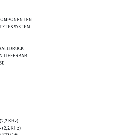
M-KOMPONENTEN
TZTES SYSTEM
CHALLDRUCK
N LIEFERBAR
SE
(2,2 KHz)
 (2,2 KHz)