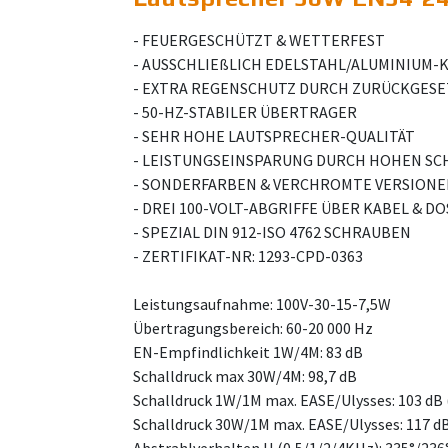
- FEUERGESCHÜTZT & WETTERFEST
- AUSSCHLIEßLICH EDELSTAHL/ALUMINIU
- EXTRA REGENSCHUTZ DURCH ZURÜCKGESE
- 50-HZ-STABILER ÜBERTRAGER
- SEHR HOHE LAUTSPRECHER-QUALITÄT
- LEISTUNGSEINSPARUNG DURCH HOHEN S
- SONDERFARBEN & VERCHROMTE VERSIONE
- DREI 100-VOLT-ABGRIFFE ÜBER KABEL & DO
- SPEZIAL DIN 912-ISO 4762 SCHRAUBEN
- ZERTIFIKAT-NR: 1293-CPD-0363
Leistungsaufnahme: 100V-30-15-7,5W
Übertragungsbereich: 60-20 000 Hz
EN-Empfindlichkeit 1W/4M: 83 dB
Schalldruck max 30W/4M: 98,7 dB
Schalldruck 1W/1M max. EASE/Ulysses: 103 dB 
Schalldruck 30W/1M max. EASE/Ulysses: 117 dB