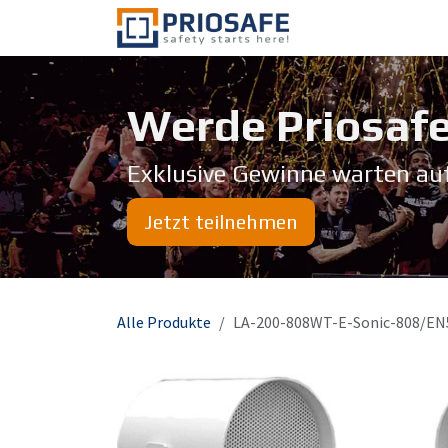
Zum Inhalt springen
Über uns
Werde Priosafe
Exklusive Gewinne warten au
Jetzt teilnehmen
Alle Produkte
LA-200-808WT-E-Sonic-808/EN5