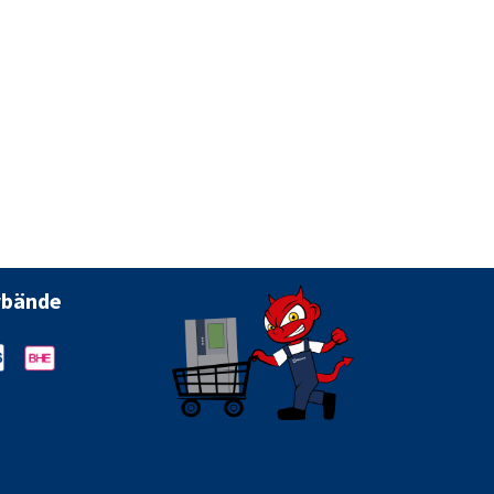
rbände