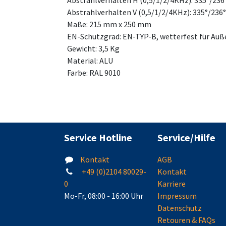
Abstrahlverhalten H (0,5/1/2/4KHz): 335°/236
Abstrahlverhalten V (0,5/1/2/4KHz): 335°/236°
Maße: 215 mm x 250 mm
EN-Schutzgrad: EN-TYP-B, wetterfest für Auße
Gewicht: 3,5 Kg
Material: ALU
Farbe: RAL 9010
Service Hotline
Service/Hilfe
Kontakt
AGB
+49 (0)2104 80029-
Kontakt
0
Karriere
Mo-Fr, 08:00 - 16:00 Uhr
Impressum
Datenschutz
Retouren & FAQs