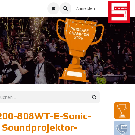
osafe-Direkt
Anmelden
200-808WT-E-Sonic-
 Soundprojektor-