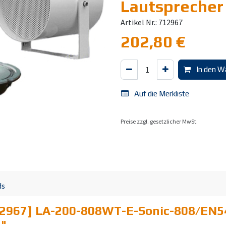
Lautspreche
Artikel Nr.: 712967
202,80
€
In den W
Auf die Merkliste
Preise zzgl. gesetzlicher MwSt.
ds
2967] LA-200-808WT-E-Sonic-808/EN54
4
"