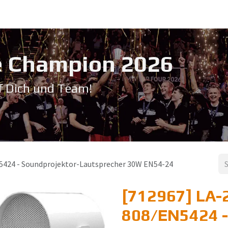
Service & Support
Seminare
Kontakt
Downloadbereich
➡️ Pri
 Champion 20​26
f Dich und Team!
424 - Soundprojektor-Lautsprecher 30W EN54-24
[712967] LA-
808/EN5424 -