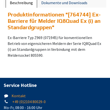
Beschreibung
Dokumente und Downloads
Produktinformationen "
[764744] Ex-
Barriere für Melder IQ8Quad Ex (i) an
Standardgruppen
"
Ex-Barriere Typ Z969 (071945) für konventionellen
Betrieb von eigensicheren Meldern der Serie IQ8Quad Ex
(i) an Standardgruppen in Verbindung mit dem
Meldersockel 805590.
Service Hotline
Kontakt
+49 (0)2104 80029-0
Mo-Fr, 08:00 - 16:00 Uhr