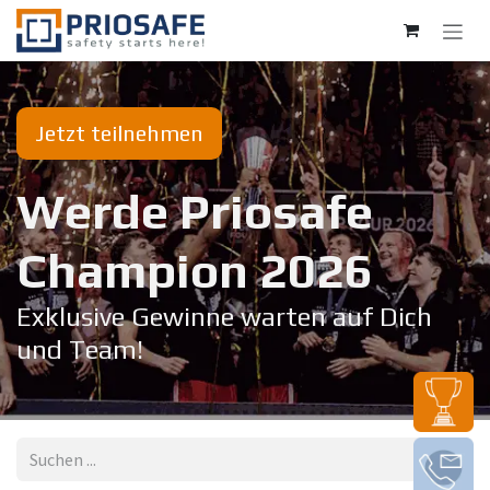
Zum Inhalt springen
Jetzt teilnehmen
Werde Priosafe
Champion 20​26
Exklusive Gewinne warten auf Dich
und Team!