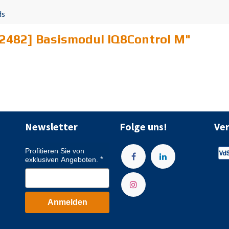
ds
2482] Basismodul IQ8Control M
"
Newsletter
Folge uns!
Ve
Profitieren Sie von
exklusiven Angeboten.
Anmelden