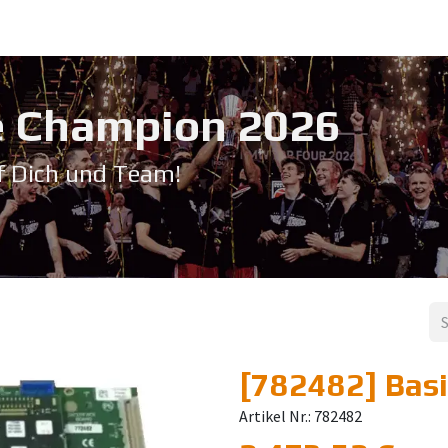
Service & Support
Seminare
Kontakt
Downloadbereich
➡️ Pri
 Champion 20​26
f Dich und Team!
[782482] Bas
Artikel Nr.: 782482