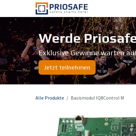
Zum Inhalt springen
Über uns
Werde Priosafe
Exklusive Gewinne warten au
Jetzt teilnehmen
Alle Produkte
Basismodul IQ8Control M