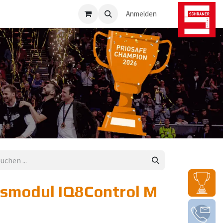
osafe-Direkt
Anmelden
ismodul IQ8Control M