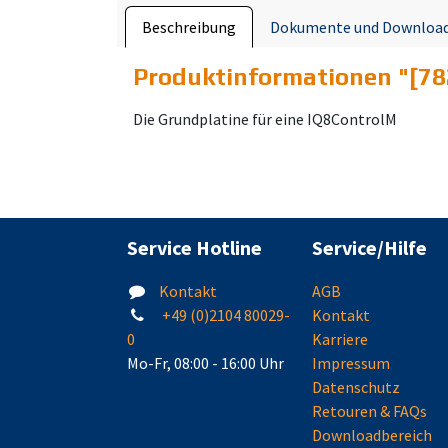
Beschreibung
Dokumente und Downloa
Produktinformationen "
[78
Die Grundplatine für eine IQ8ControlM
Service Hotline
Service/Hilfe
Kontakt
AGB
+49 (0)2104 80029-
Kontakt
0
Karriere
Mo-Fr, 08:00 - 16:00 Uhr
Impressum
Datenschutz
Retouren & FAQs
Downloadbereich