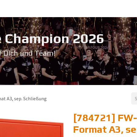
Service & Support
Seminare
Kontakt
Downloadbereich
➡️ Pri
 Champion 20​26
f Dich und Team!
at A3, sep. Schließung
[784721] FW-
Format A3, se