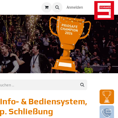
osafe-Direkt
Anmelden
Info- & Bediensystem,
p. Schließung