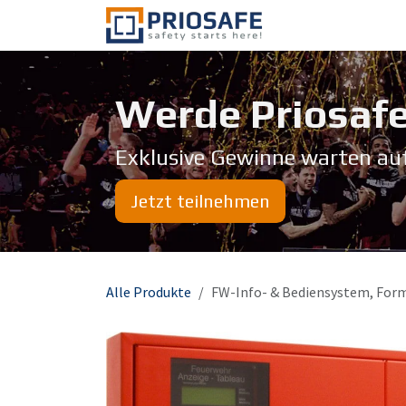
Zum Inhalt springen
Über uns
Werde Priosafe
Exklusive Gewinne warten au
Jetzt teilnehmen
Alle Produkte
FW-Info- & Bediensystem, Form