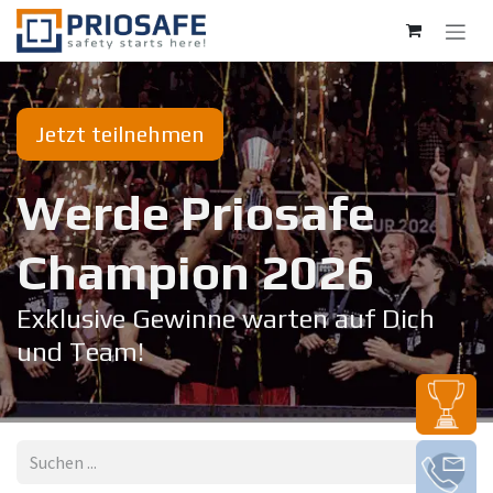
Zum Inhalt springen
Jetzt teilnehmen
Werde Priosafe
Champion 20​26
Exklusive Gewinne warten auf Dich
und Team!