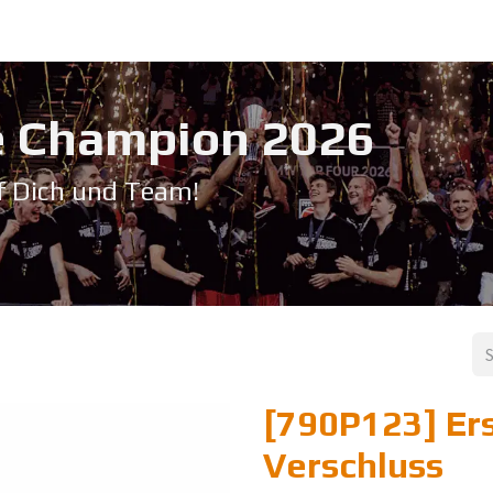
Service & Support
Seminare
Kontakt
Downloadbereich
➡️ Pri
 Champion 20​26
f Dich und Team!
[790P123] Er
Verschluss