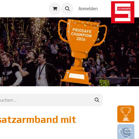
osafe-Direkt
Anmelden
satzarmband mit