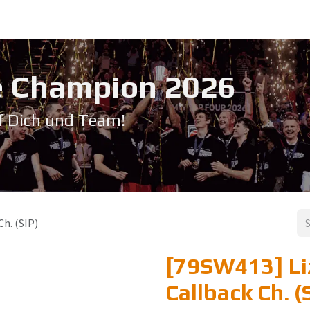
Service & Support
Seminare
Kontakt
Downloadbereich
➡️ Pri
 Champion 20​26
f Dich und Team!
h. (SIP)
[79SW413] Li
Callback Ch. (