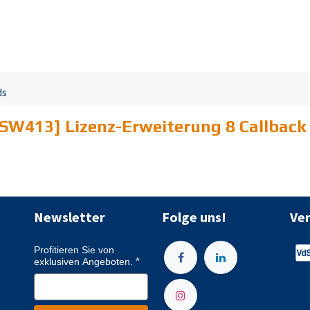
ds
SW413] Lizenz-Erweiterung 8 Callback C
Newsletter
Folge uns!
Ve
Profitieren Sie von
exklusiven Angeboten.