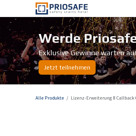
Zum Inhalt springen
Über uns
Werde Priosafe
Exklusive Gewinne warten au
Jetzt teilnehmen
Alle Produkte
Lizenz-Erweiterung 8 Callback C