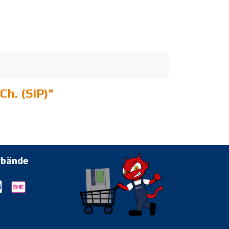
h. (SIP)
"
rbände