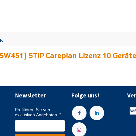
ds
SW451] STIP Careplan Lizenz 10 Gerät
Newsletter
Folge uns!
Ve
Profitieren Sie von
exklusiven Angeboten.