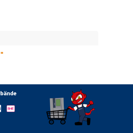
e
"
rbände