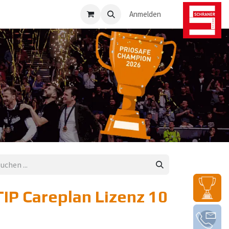
osafe-Direkt
Anmelden
IP Careplan Lizenz 10