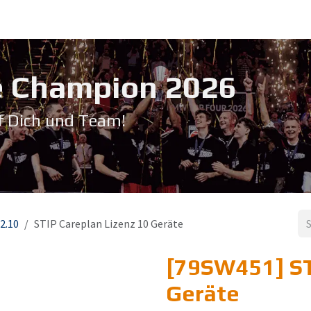
Service & Support
Seminare
Kontakt
Downloadbereich
➡️ Pri
 Champion 20​26
f Dich und Team!
2.10
STIP Careplan Lizenz 10 Geräte
[79SW451] ST
Geräte