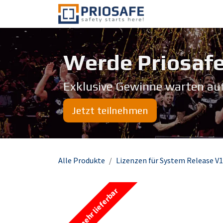
Zum Inhalt springen
Über uns
Werde Priosafe
Exklusive Gewinne warten au
Jetzt teilnehmen
Alle Produkte
Lizenzen für System Release V1
nicht mehr lieferbar