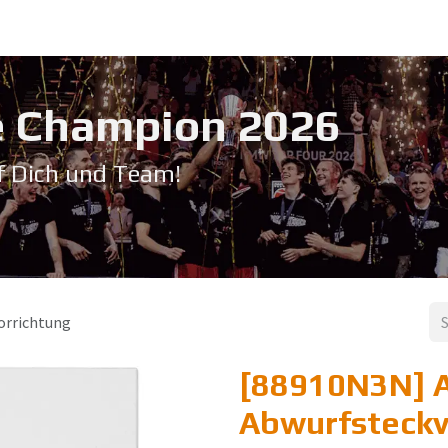
Service & Support
Seminare
Kontakt
Downloadbereich
➡️ Pri
 Champion 20​26
f Dich und Team!
orrichtung
[88910N3N] A
Abwurfsteckv