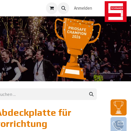
osafe-Direkt
Anmelden
bdeckplatte für
orrichtung