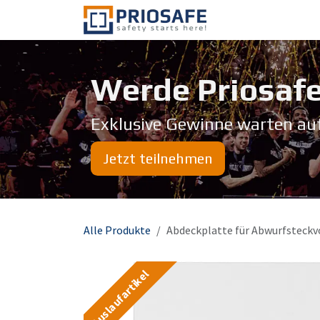
Zum Inhalt springen
Über uns
Werde Priosafe
Exklusive Gewinne warten au
Jetzt teilnehmen
Alle Produkte
Abdeckplatte für Abwurfsteckv
Auslaufartikel