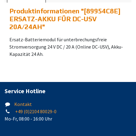
Produktinformationen "
[89954C8E]
ERSATZ-AKKU FÜR DC-USV
20A/24AH
"
Ersatz-Batteriemodul für unterbrechungsfreie
Stromversorgung 24 V DC / 20 A (Online DC-USV), Akku-
Kapazität 24 Ah.
Service Hotline
Kontakt
+49 (0)2104 80029-0
Mo-Fr, 08:00 - 16:00 Uhr