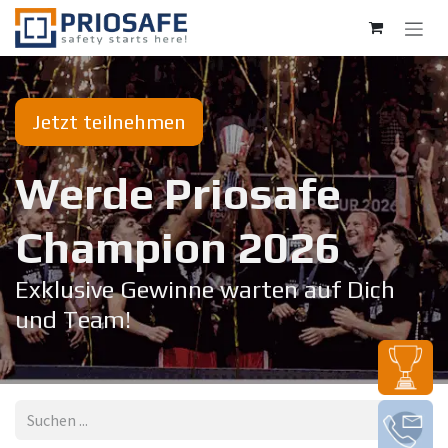
Zum Inhalt springen
Jetzt teilnehmen
Werde Priosafe
Champion 20​26
Exklusive Gewinne warten auf Dich
und Team!