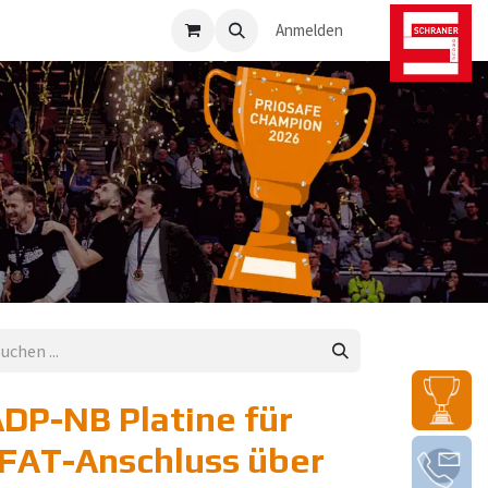
osafe-Direkt
Anmelden
DP-NB Platine für
FAT-Anschluss über