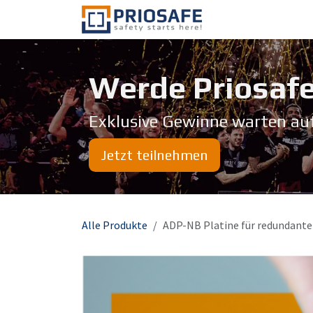
Zum Inhalt springen
Über uns
Werde Priosafe
Exklusive Gewinne warten au
Jetzt teilnehmen
Alle Produkte
ADP-NB Platine für redundante