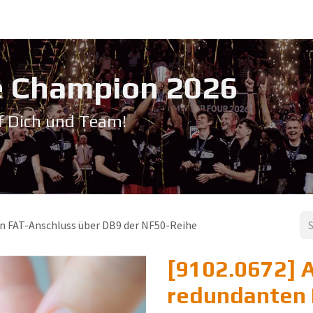
Service & Support
Seminare
Kontakt
Downloadbereich
➡️ Pri
 Champion 20​26
f Dich und Team!
n FAT-Anschluss über DB9 der NF50-Reihe
[9102.0672] A
redundanten 