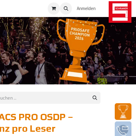
osafe-Direkt
Anmelden
ACS PRO OSDP –
nz pro Leser