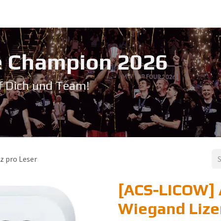
Service & Support
Seminare
Kontakt
Downloadbereich
➡️ Pri
 Champion 20​26
f Dich und Team!
z pro Leser
[ACS-LICOW] 
Wiegand Lize