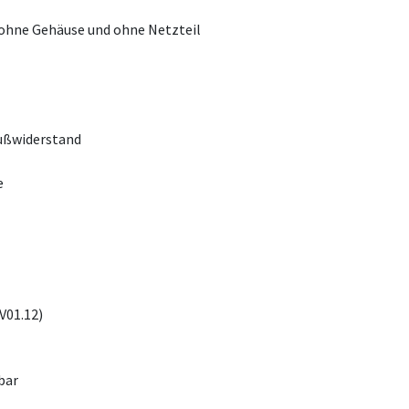
ohne Gehäuse und ohne Netzteil
ußwiderstand
e
V01.12)
bar