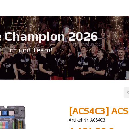
Service & Support
Seminare
Kontakt
Downloadbereich
➡️ Pri
 Champion 20​26
f Dich und Team!
[ACS4C3] ACS-
Artikel Nr.: ACS4C3