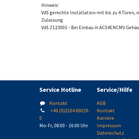
Hinweis:
VdS gerechte Installation mit bis zu 4 Türen,
Zulassung
VdS Z123001 - Bei Einbau in ACS4ENCMV Gehä
Service Hotline
Service/Hilfe
Kontakt
AGB
+49 (0)2104 80029-
Kontakt
0
Karriere
Mo-Fr, 08:00 - 16:00 Uhr
Impressum
Datenschutz