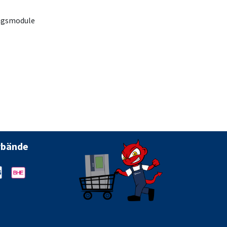
ungsmodule
rbände