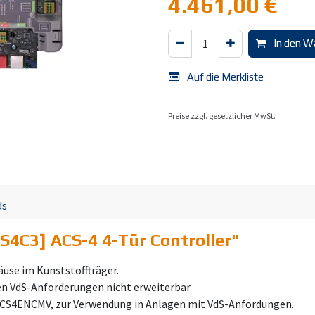
4.461,00
€
In den W
Auf die Merkliste
Preise zzgl. gesetzlicher MwSt.
ds
S4C3] ACS-4 4-Tür Controller
"
äuse im Kunststoffträger.
en VdS-Anforderungen nicht erweiterbar
ACS4ENCMV, zur Verwendung in Anlagen mit VdS-Anfordungen.