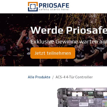
Zum Inhalt springen
Über uns
Werde Priosafe
Exklusive Gewinne warten au
Jetzt teilnehmen
Alle Produkte
ACS-4 4-Tür Controller