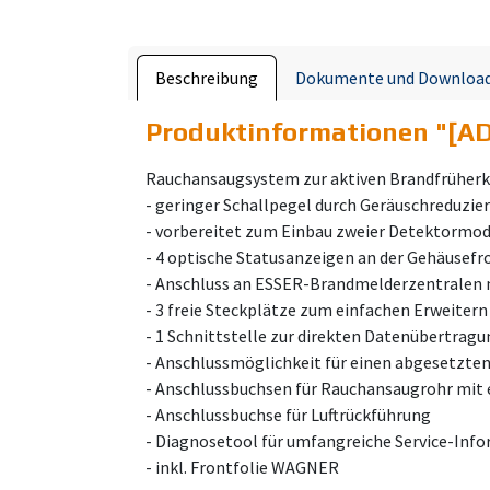
Beschreibung
Dokumente und Downloa
Produktinformationen "
[AD
Rauchansaugsystem zur aktiven Brandfrüherk
- geringer Schallpegel durch Geräuschreduzie
- vorbereitet zum Einbau zweier Detektormo
- 4 optische Statusanzeigen an der Gehäusefro
- Anschluss an ESSER-Brandmelderzentralen 
- 3 freie Steckplätze zum einfachen Erweiter
- 1 Schnittstelle zur direkten Datenübertragu
- Anschlussmöglichkeit für einen abgesetzten
- Anschlussbuchsen für Rauchansaugrohr mi
- Anschlussbuchse für Luftrückführung
- Diagnosetool für umfangreiche Service-Inf
- inkl. Frontfolie WAGNER