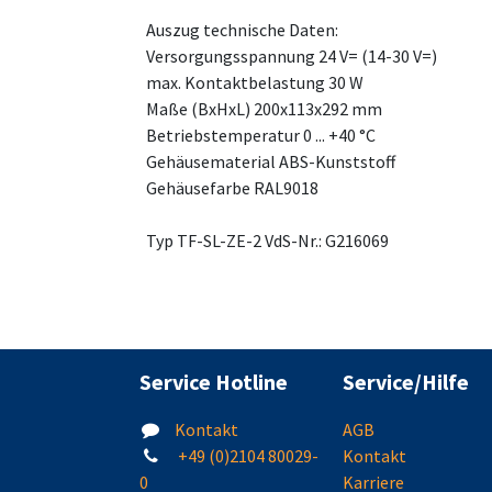
Auszug technische Daten:
Versorgungsspannung 24 V= (14-30 V=)
max. Kontaktbelastung 30 W
Maße (BxHxL) 200x113x292 mm
Betriebstemperatur 0 ... +40 °C
Gehäusematerial ABS-Kunststoff
Gehäusefarbe RAL9018
Typ TF-SL-ZE-2 VdS-Nr.: G216069
Service Hotline
Service/Hilfe
Kontakt
AGB
+49 (0)2104 80029-
Kontakt
0
Karriere