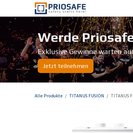
Zum Inhalt springen
Über uns
Werde Priosafe
Exklusive Gewinne warten au
Jetzt teilnehmen
Alle Produkte
TITANUS FUSION
TITANUS F