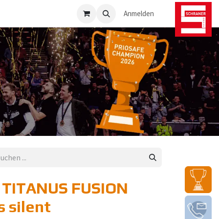
osafe-Direkt
Anmelden
] TITANUS FUSION
 silent