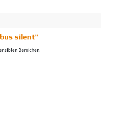
us silent
"
nsiblen Bereichen.