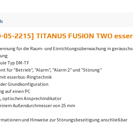
ds
-05-2215] TITANUS FUSION TWO esserb
ennung für die Raum- und Einrichtungsüberwachung in geräuschse
rung
dule Typ DM-TF
nt für "Betrieb", "Alarm", "Alarm 2" und "Störung"
mit esserbus-Ringtechnik
n der Grundkonfiguration
ng auf einen PC
, optischen Ansprechindikator
t einem Außendurchmesser von 25 mm
ormationen und Hinweise zur Störungsbeseitigung anschließbar