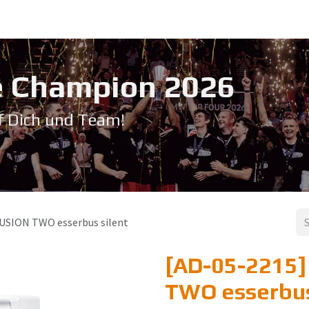
Service & Support
Seminare
Kontakt
Downloadbereich
➡️ Pri
 Champion 20​26
f Dich und Team!
USION TWO esserbus silent
[AD-05-2215
TWO esserbus