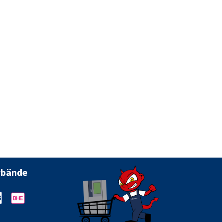
rbände