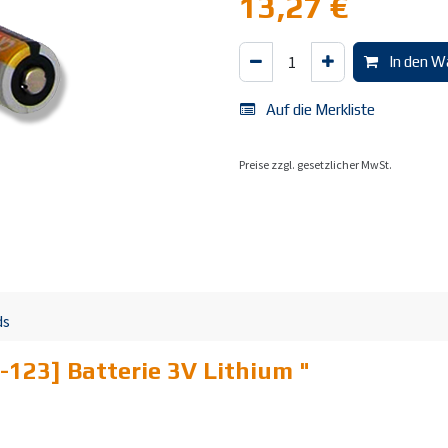
13,27
€
In den W
Auf die Merkliste
Preise zzgl. gesetzlicher MwSt.
ds
-123] Batterie 3V Lithium
"