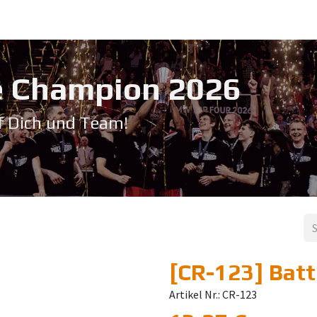
Service & Support
Seminare
Kontakt
Downloadbereich
➡️ Pri
 Champion 20​26
f Dich und Team!
[CR-123] Batt
Artikel Nr.: CR-123