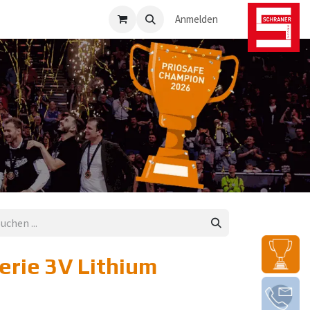
osafe-Direkt
Anmelden
erie 3V Lithium