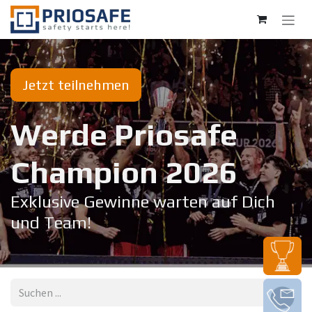
Zum Inhalt springen
Jetzt teilnehmen
Werde Priosafe
Champion 20​26
Exklusive Gewinne warten auf Dich
und Team!