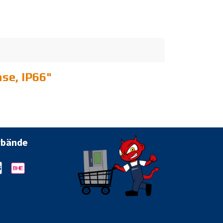
se, IP66
"
rbände