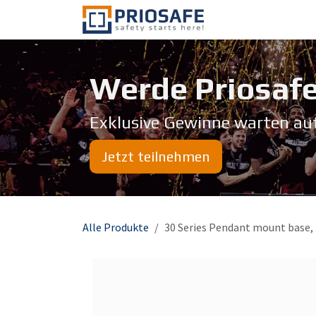
Zum Inhalt springen
Über uns
Werde Priosafe
Exklusive Gewinne warten au
Jetzt teilnehmen
Alle Produkte
30 Series Pendant mount base,