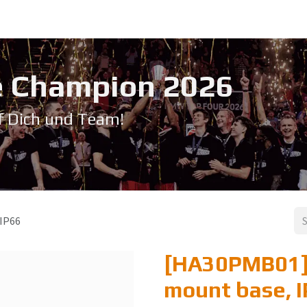
Service & Support
Seminare
Kontakt
Downloadbereich
➡️ Pri
 Champion 20​26
f Dich und Team!
 IP66
[HA30PMB01] 
mount base, 