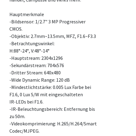
Hauptmerkmale
-Bildsensor: 1/2.7" 3 MP Progressiver
CMOS.
-Objektiv: 2.7mm~13.5mm, MFZ, F1.6~F3.3
-Betrachtungswinkel:
H:88°-24°, V:48°-14°
-Hauptstream: 2304x1296
-Sekundärstream: 704x576
-Dritter Stream: 640x480
-Wide Dynamic Range: 120 dB
-Mindestlichtstärke: 0.005 Lux Farbe bei
F1.6, 0 Lux S/W mit eingeschalteten
IR-LEDs bei F1.6.
-IR-Beleuchtungsbereich: Entfernung bis
zu 50m.
-Videokomprimierung: H.265/H.264/Smart
Codec/MJPEG.