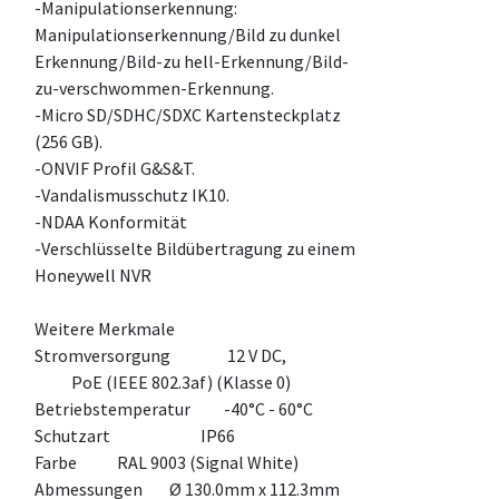
-Manipulationserkennung:
Manipulationserkennung/Bild zu dunkel
Erkennung/Bild-zu hell-Erkennung/Bild-
zu-verschwommen-Erkennung.
-Micro SD/SDHC/SDXC Kartensteckplatz
(256 GB).
-ONVIF Profil G&S&T.
-Vandalismusschutz IK10.
-NDAA Konformität
-Verschlüsselte Bildübertragung zu einem
Honeywell NVR
Weitere Merkmale
Stromversorgung 12 V DC,
PoE (IEEE 802.3af) (Klasse 0)
Betriebstemperatur -40°C - 60°C
Schutzart IP66
Farbe RAL 9003 (Signal White)
Abmessungen Ø 130.0mm x 112.3mm