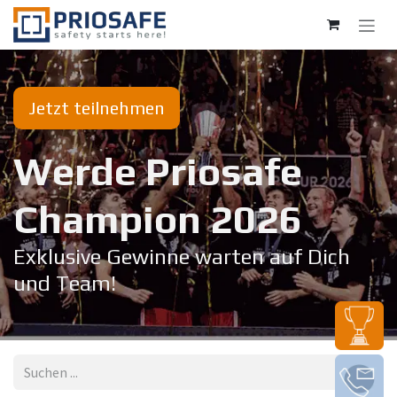
Zum Inhalt springen
Jetzt teilnehmen
Werde Priosafe
Champion 20​26
Exklusive Gewinne warten auf Dich
und Team!