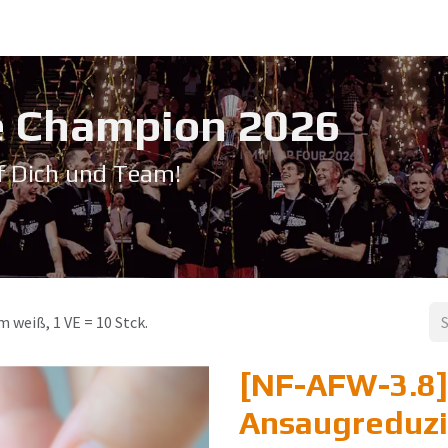
Service & Support
Seminare
Kontakt
Downloadbereich
➡️ Pri
 Champion 20​26
f Dich und Team!
 weiß, 1 VE = 10 Stck.
[NF-AFW-3.8
Ansaugreduzi