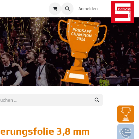
osafe-Direkt
Anmelden
]
erungsfolie 3,8 mm