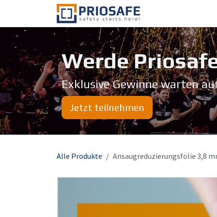
Zum Inhalt springen
Über uns
Werde Priosafe
Exklusive Gewinne warten au
Jetzt teilnehmen
Alle Produkte
Ansaugreduzierungsfolie 3,8 mm