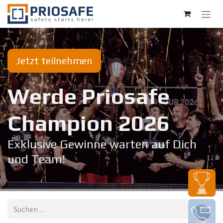
Zum Inhalt springen
Jetzt teilnehmen
Werde Priosafe
Champion 20​26
Exklusive Gewinne warten auf Dich
und Team!