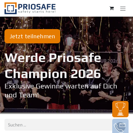
Zum Inhalt springen
Jetzt teilnehmen
Werde Priosafe
Champion 20​26
Exklusive Gewinne warten auf Dich
und Team!