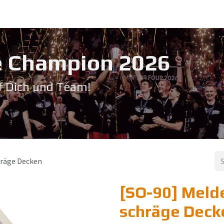
Service & Support
Seminare
Kontakt
Downloadbereich
➡️ Pri
 Champion 20​26
f Dich und Team!
räge Decken
[SO-90] Meld
schräge Deck