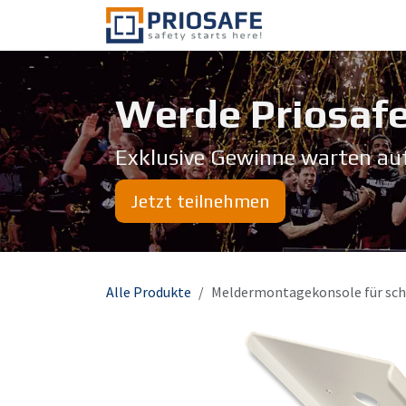
Zum Inhalt springen
Über uns
Werde Priosafe
Exklusive Gewinne warten au
Jetzt teilnehmen
Alle Produkte
Meldermontagekonsole für sch