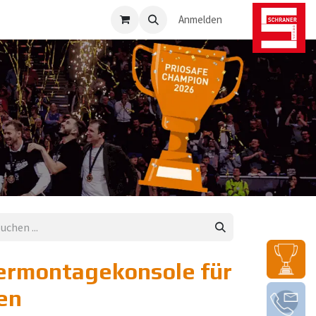
osafe-Direkt
Anmelden
ermontagekonsole für
en