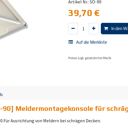
Artikel Nr.: SO-90
39,70
€
In den W
Auf die Merkliste
Preise zzgl. gesetzlicher MwSt.
ds
-90] Meldermontagekonsole für schrä
00.Für Ausrichtung von Meldern bei schrägen Decken.