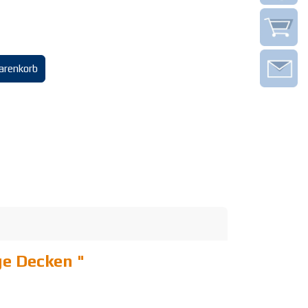
arenkorb
ge Decken
"