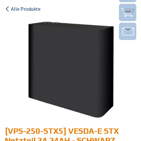
Alle Produkte
[VPS-250-STX5] VESDA-E STX
Netzteil 2A 24AH - SCHWARZ