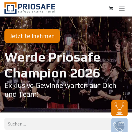
Zum Inhalt springen
Jetzt teilnehmen
Werde Priosafe
Champion 20​26
Exklusive Gewinne warten auf Dich
und Team!