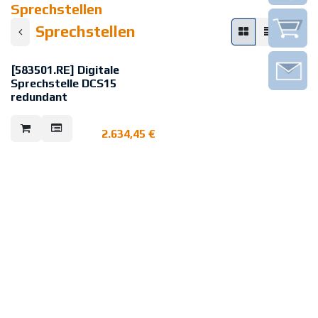
Sprechstellen
Sprechstellen
[583501.RE] Digitale
Sprechstelle DCS15
redundant
Die digitale Sprechstelle DCS15
dient zum Auswählen von
2.634,45
€
Lautsprecherkreisen sowie zum
Absetzen von Sprachdurchsagen
und von diversen Gongs bzw.
Alarmen. Sie verfügt über 12 frei
konfigurierbare Tasten, 13 LED
und ein Schwanenhalsmikrofon.
Die Sprechstelle wird über ein
Standard-Cat5-Kabel an einen
freien DAL-Bus (Digitaler Audio-
Link) der DOMs (Digitales Output-
Modul) angeschlossen. Sowohl
alle Audiosignale als auch alle
Steuersignale werden digital
übertragen. Bis zu vier digitale
Sprechstellen können an ein DOM
angeschlossen werden. Jede
digitale Sprechstelle kann im
System gleichzeitig