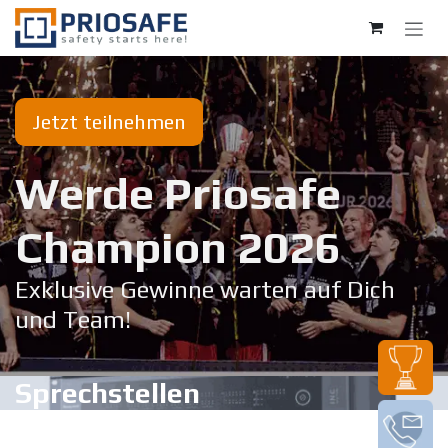
Zum Inhalt springen
Jetzt teilnehmen
Werde Priosafe
Champion 20​26
Exklusive Gewinne warten auf Dich
und Team!
Sprechstellen