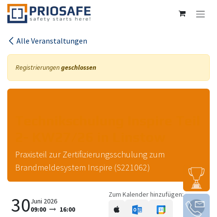
Zum Inhalt springen
Alle Veranstaltungen
Registrierungen
geschlossen
Technikschulung Inspire Teil
2- KW27/26 in Linstow
Praxisteil zur Zertifizierungsschulung zum
Brandmeldesystem Inspire (S221062)
Zum Kalender hinzufügen:
30
Juni 2026
09:00
16:00