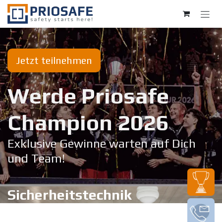
Zum Inhalt springen
Jetzt teilnehmen
Werde Priosafe
Champion 20​26
Exklusive Gewinne warten auf Dich
und Team!
Sicherheitstechnik