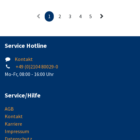
7024)
Funktion frei programmierbar
oder
- 2 Halbleiterausgänge
Funktion frei programmierbar
- Kann für 5 unterschiedliche
- Kann für 4 unterschiedliche
1
2
3
4
5
Funktionen
Funktionen
verwendet werden:
verwendet werden:
- DUO I/O Modul
- DUO I/O Modul
- 5 Eingangsmodul
- 5 Eingangsmodul
- Meldergruppen-Anschlussmodul
- Meldergruppen-Anschlussmodul
- Schaltmodul
- Universal-Anschlussmodul
Service Hotline
- Universal-Anschlussmodul
Kontakt
+49 (0)2104 80029-0
Mo-Fr, 08:00 - 16:00 Uhr
Service/Hilfe
AGB
Kontakt
Karriere
Impressum
Datenschutz